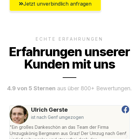
Jetzt unverbindlich anfragen
ECHTE ERFAHRUNGEN
Erfahrungen unserer
Kunden mit uns
4.9 von 5 Sternen
aus über 800+ Bewertungen.
Ulrich Gerste
ist nach Genf umgezogen
"Ein großes Dankeschön an das Team der Firma
"Di
Umzugskönig Bergmann aus Graz! Der Umzug nach Genf
mei