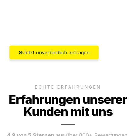
Versichert bis zu 7.500€
Ggf. komplette Zollabwicklung inklusive
Umfassender Kundensupport aus Graz
Jetzt unverbindlich anfragen
ECHTE ERFAHRUNGEN
Erfahrungen unserer
Kunden mit uns
4.9 von 5 Sternen
aus über 800+ Bewertungen.