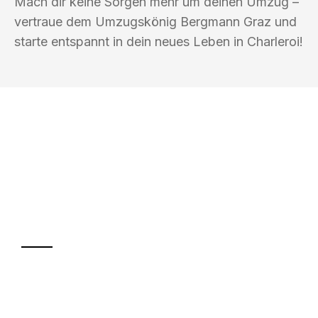
Mach dir keine Sorgen mehr um deinen Umzug –
vertraue dem Umzugskönig Bergmann Graz und
starte entspannt in dein neues Leben in Charleroi!
UMZUGSKÖNIG BERGMANN GRAZ
Ihr Umzug oder
Transport
Sparen Sie bis zu 100€ bei Anfrage
Abwicklung innerhalb von 24 Stunden