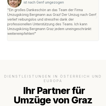
ist nach Genf umgezogen
"Ein großes Dankeschön an das Team der Firma
"Di
Umzugskönig Bergmann aus Graz! Der Umzug nach Genf
mei
verlief reibungslos und stressfrei dank der
Team
professionellen Unterstützung des Teams. Ich kann
habe
Umzugskönig Bergmann Graz jedem uneingeschränkt
an m
weiterempfehlen!"
groß
DIENSTLEISTUNGEN IN ÖSTERREICH UND
EUROPA
Ihr Partner für
Umzüge von Graz