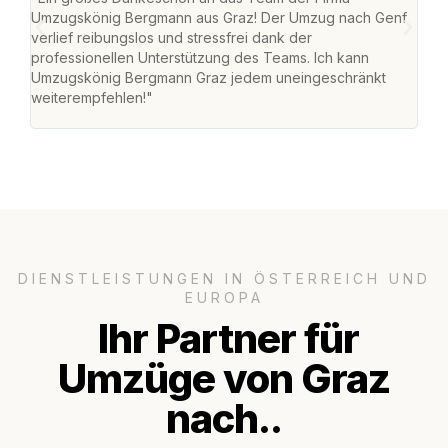
Umzugskönig Bergmann aus Graz! Der Umzug nach Genf
mei
verlief reibungslos und stressfrei dank der
Team
professionellen Unterstützung des Teams. Ich kann
habe
Umzugskönig Bergmann Graz jedem uneingeschränkt
an m
weiterempfehlen!"
groß
DIENSTLEISTUNGEN IN ÖSTERREICH UND
EUROPA
Ihr Partner für
Umzüge von Graz
nach..