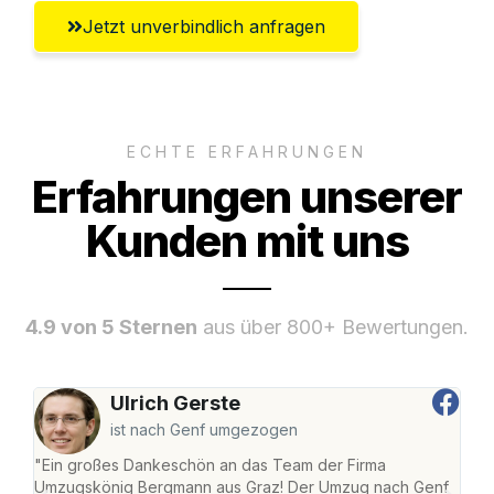
Jetzt unverbindlich anfragen
ECHTE ERFAHRUNGEN
Erfahrungen unserer
Kunden mit uns
4.9 von 5 Sternen
aus über 800+ Bewertungen.
Ulrich Gerste
ist nach Genf umgezogen
"Ein großes Dankeschön an das Team der Firma
"Di
Umzugskönig Bergmann aus Graz! Der Umzug nach Genf
mei