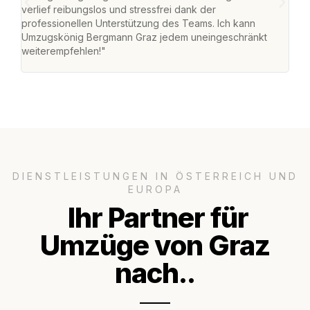
verlief reibungslos und stressfrei dank der
Team
professionellen Unterstützung des Teams. Ich kann
habe
Umzugskönig Bergmann Graz jedem uneingeschränkt
an m
weiterempfehlen!"
groß
DIENSTLEISTUNGEN IN ÖSTERREICH UND
EUROPA
Ihr Partner für
Umzüge von Graz
nach..