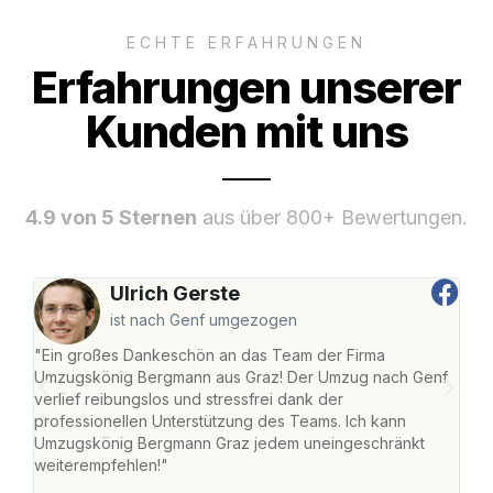
ECHTE ERFAHRUNGEN
Erfahrungen unserer
Kunden mit uns
4.9 von 5 Sternen
aus über 800+ Bewertungen.
Ulrich Gerste
ist nach Genf umgezogen
"Ein großes Dankeschön an das Team der Firma
"Di
Umzugskönig Bergmann aus Graz! Der Umzug nach Genf
mei
verlief reibungslos und stressfrei dank der
Team
professionellen Unterstützung des Teams. Ich kann
habe
Umzugskönig Bergmann Graz jedem uneingeschränkt
an m
weiterempfehlen!"
groß