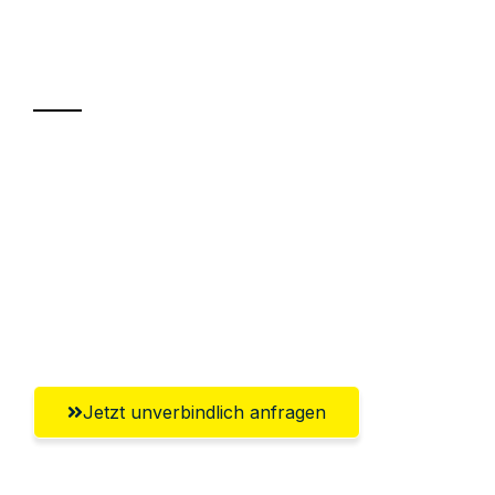
Ihr Umzug oder
Transport
Sparen Sie bis zu 100€ bei Anfrage
Abwicklung innerhalb von 24 Stunden
Versichert bis zu 7.500€
Ggf. komplette Zollabwicklung inklusive
Umfassender Kundensupport aus Graz
Jetzt unverbindlich anfragen