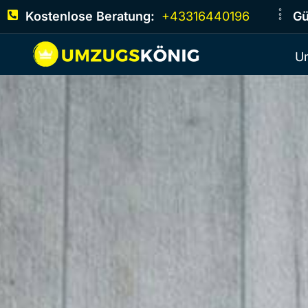
Kostenlose Beratung:
+43316440196
Gü
U