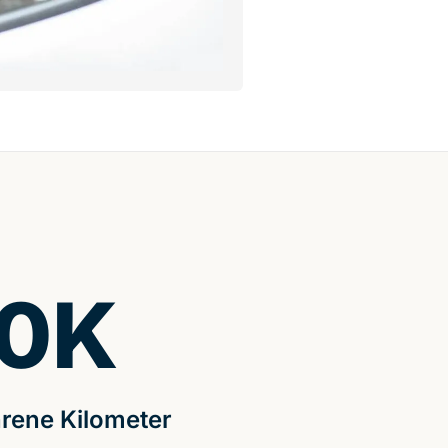
0
K
rene Kilometer