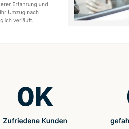
serer Erfahrung und
 Ihr Umzug nach
lich verläuft.
0
K
Zufriedene Kunden
gefah