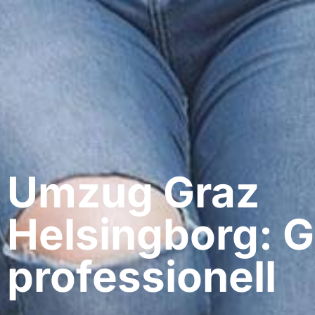
Umzug Graz​
Helsingborg: G
professionell​