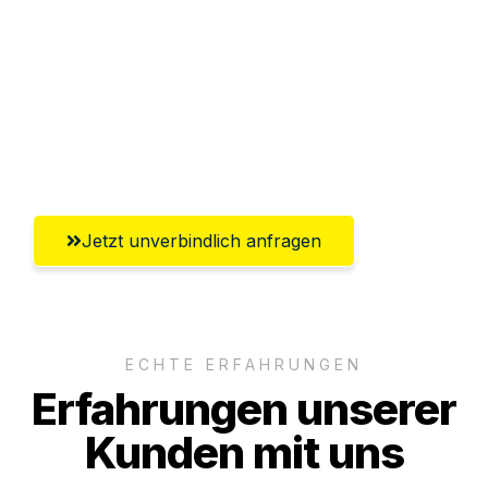
Abwicklung innerhalb von 24 Stunden
Versichert bis zu 7.500€
Ggf. komplette Zollabwicklung inklusive
Umfassender Kundensupport aus Graz
Jetzt unverbindlich anfragen
ECHTE ERFAHRUNGEN
Erfahrungen unserer
Kunden mit uns