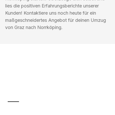
lies die positiven Erfahrungsberichte unserer
Kunden! Kontaktiere uns noch heute für ein
maßgeschneidertes Angebot für deinen Umzug
von Graz nach Norrköping.
UMZUGSKÖNIG BERGMANN GRAZ
Ihr Umzug oder
Transport
Sparen Sie bis zu 100€ bei Anfrage