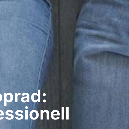
oprad:
ssionell​