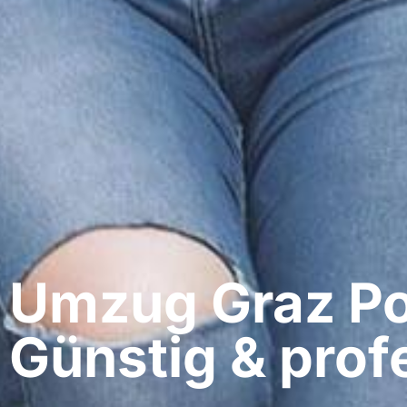
Umzug Graz​ P
Günstig & profe