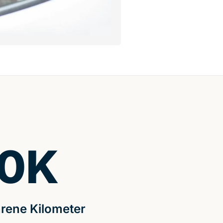
0
K
rene Kilometer