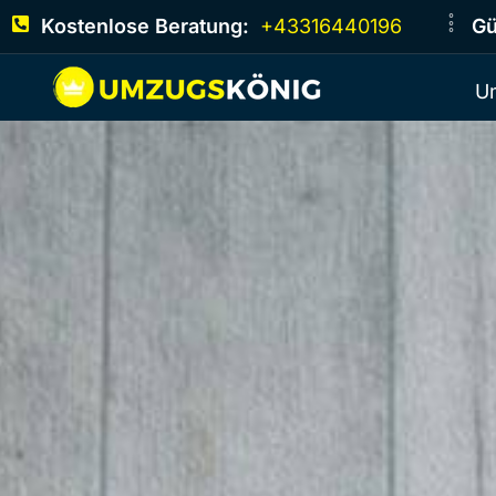
Kostenlose Beratung:
+43316440196
Gü
U