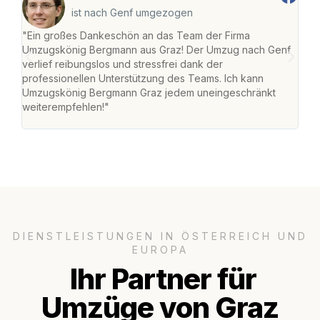
ist nach Genf umgezogen
"Ein großes Dankeschön an das Team der Firma
"Di
Umzugskönig Bergmann aus Graz! Der Umzug nach Genf
mei
verlief reibungslos und stressfrei dank der
Team
professionellen Unterstützung des Teams. Ich kann
habe
Umzugskönig Bergmann Graz jedem uneingeschränkt
an m
weiterempfehlen!"
groß
DIENSTLEISTUNGEN IN ÖSTERREICH UND
EUROPA
Ihr Partner für
Umzüge von Graz