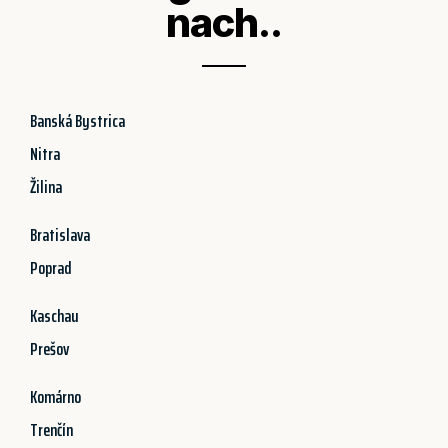
nach..
Banská Bystrica
Nitra
Žilina
Bratislava
Poprad
Kaschau
Prešov
Komárno
Trenčín