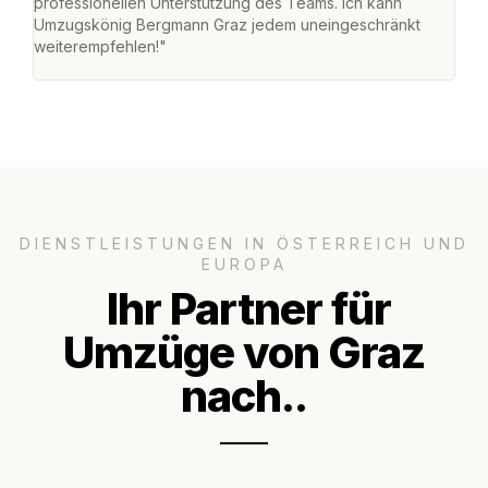
professionellen Unterstützung des Teams. Ich kann
habe
Umzugskönig Bergmann Graz jedem uneingeschränkt
an m
weiterempfehlen!"
groß
DIENSTLEISTUNGEN IN ÖSTERREICH UND
EUROPA
Ihr Partner für
Umzüge von Graz
nach..