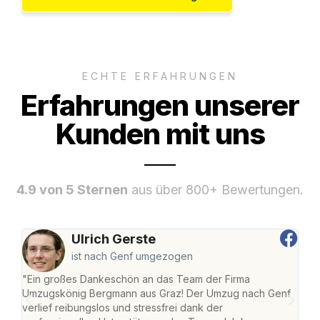
ECHTE ERFAHRUNGEN
Erfahrungen unserer
Kunden mit uns
4.9 von 5 Sternen
aus über 800+ Bewertungen.
Ulrich Gerste
ist nach Genf umgezogen
"Ein großes Dankeschön an das Team der Firma
"Di
Umzugskönig Bergmann aus Graz! Der Umzug nach Genf
mei
verlief reibungslos und stressfrei dank der
Team