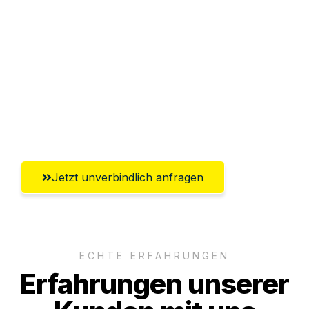
Sparen Sie bis zu 100€ bei Anfrage
Abwicklung innerhalb von 24 Stunden
Versichert bis zu 7.500€
Ggf. komplette Zollabwicklung inklusive
Umfassender Kundensupport aus Graz
Jetzt unverbindlich anfragen
ECHTE ERFAHRUNGEN
Erfahrungen unserer