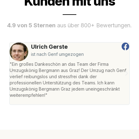
Kunden mit uns
4.9 von 5 Sternen
aus über 800+ Bewertungen.
Ulrich Gerste
ist nach Genf umgezogen
"Ein großes Dankeschön an das Team der Firma
"Di
Umzugskönig Bergmann aus Graz! Der Umzug nach Genf
mei
verlief reibungslos und stressfrei dank der
Team
professionellen Unterstützung des Teams. Ich kann
habe
Umzugskönig Bergmann Graz jedem uneingeschränkt
an m
weiterempfehlen!"
groß