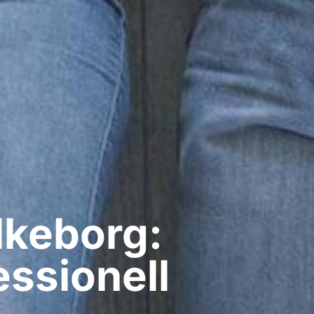
lkeborg:
ssionell​