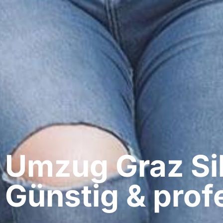
Umzug Graz​ Si
Günstig & profe