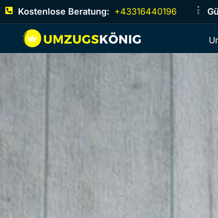
Kostenlose Beratung:
+43316440196
Gü
U