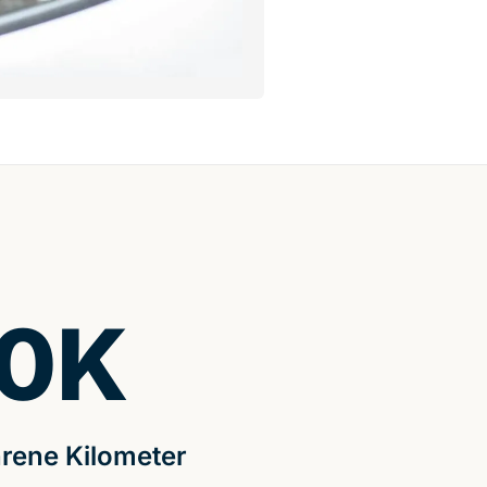
0
K
rene Kilometer