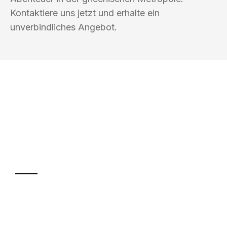
Kontaktiere uns jetzt und erhalte ein
unverbindliches Angebot.
UMZUGSKÖNIG BERGMANN GRAZ
Ihr Umzug oder
Transport
Sparen Sie bis zu 100€ bei Anfrage
Abwicklung innerhalb von 24 Stunden