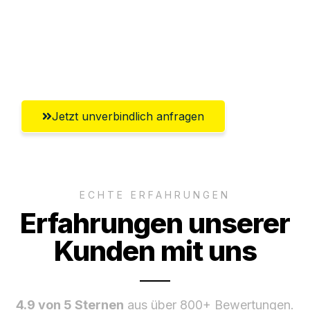
Versichert bis zu 7.500€
Ggf. komplette Zollabwicklung inklusive
Umfassender Kundensupport aus Graz
Jetzt unverbindlich anfragen
ECHTE ERFAHRUNGEN
Erfahrungen unserer
Kunden mit uns
4.9 von 5 Sternen
aus über 800+ Bewertungen.