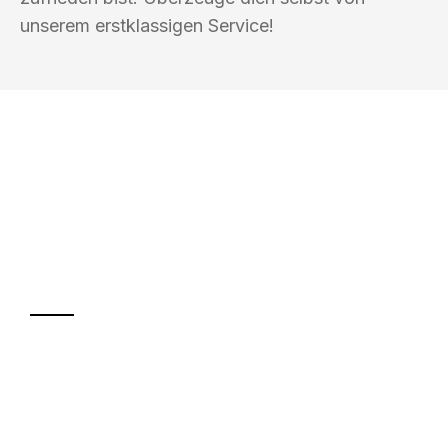
unserem erstklassigen Service!
UMZUGSKÖNIG BERGMANN GRAZ
Ihr Umzug oder
Transport
Sparen Sie bis zu 100€ bei Anfrage
Abwicklung innerhalb von 24 Stunden
Versichert bis zu 7.500€