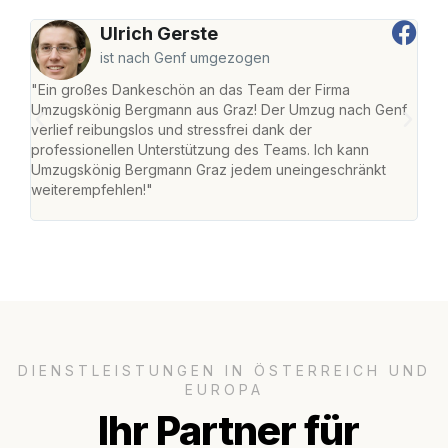
Ulrich Gerste
ist nach Genf umgezogen
"Ein großes Dankeschön an das Team der Firma
"Di
Umzugskönig Bergmann aus Graz! Der Umzug nach Genf
mei
verlief reibungslos und stressfrei dank der
Team
professionellen Unterstützung des Teams. Ich kann
habe
Umzugskönig Bergmann Graz jedem uneingeschränkt
an m
weiterempfehlen!"
groß
DIENSTLEISTUNGEN IN ÖSTERREICH UND
EUROPA
Ihr Partner für