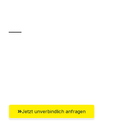
Ihr Umzug oder
Transport
Sparen Sie bis zu 100€ bei Anfrage
Abwicklung innerhalb von 24 Stunden
Versichert bis zu 7.500€
Ggf. komplette Zollabwicklung inklusive
Umfassender Kundensupport aus Graz
Jetzt unverbindlich anfragen