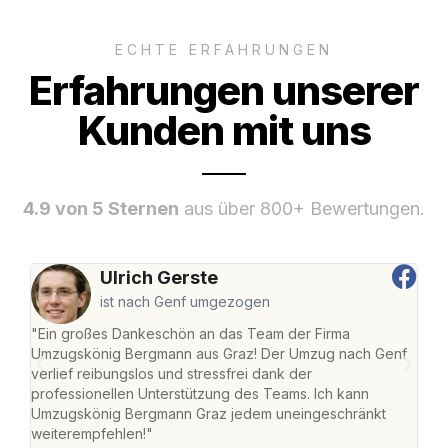
ECHTE ERFAHRUNGEN
Erfahrungen unserer
Kunden mit uns
4.9 von 5 Sternen
aus über 800+ Bewertungen.
Ulrich Gerste
ist nach Genf umgezogen
"Ein großes Dankeschön an das Team der Firma
"Di
Umzugskönig Bergmann aus Graz! Der Umzug nach Genf
mei
verlief reibungslos und stressfrei dank der
Team
professionellen Unterstützung des Teams. Ich kann
habe
Umzugskönig Bergmann Graz jedem uneingeschränkt
an m
weiterempfehlen!"
groß