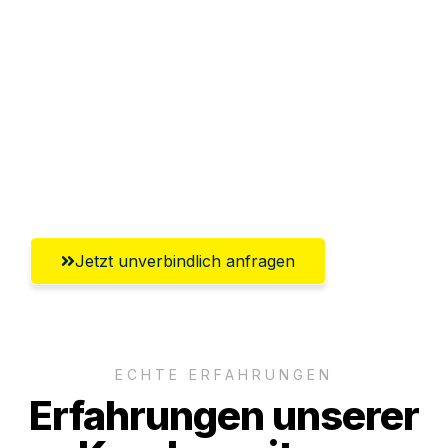
Sparen Sie bis zu 100€ bei Anfrage
Abwicklung innerhalb von 24 Stunden
Versichert bis zu 7.500€
Ggf. komplette Zollabwicklung inklusive
Umfassender Kundensupport aus Graz
Jetzt unverbindlich anfragen
ECHTE ERFAHRUNGEN
Erfahrungen unserer