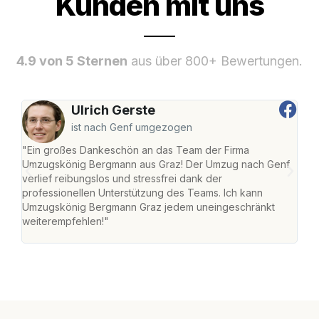
Kunden mit uns
4.9 von 5 Sternen
aus über 800+ Bewertungen.
Ulrich Gerste
ist nach Genf umgezogen
"Ein großes Dankeschön an das Team der Firma
"Di
Umzugskönig Bergmann aus Graz! Der Umzug nach Genf
mei
verlief reibungslos und stressfrei dank der
Team
professionellen Unterstützung des Teams. Ich kann
habe
Umzugskönig Bergmann Graz jedem uneingeschränkt
an m
weiterempfehlen!"
groß