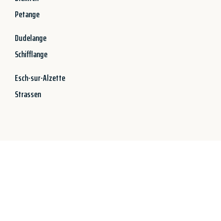
Petange
Dudelange
Schifflange
Esch-sur-Alzette
Strassen
Jetzt anfragen &
100€ sparen!