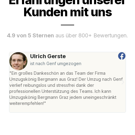
Kunden mit uns
4.9 von 5 Sternen
aus über 800+ Bewertungen.
Ulrich Gerste
ist nach Genf umgezogen
"Ein großes Dankeschön an das Team der Firma
"Di
Umzugskönig Bergmann aus Graz! Der Umzug nach Genf
mei
verlief reibungslos und stressfrei dank der
Team
professionellen Unterstützung des Teams. Ich kann
habe
Umzugskönig Bergmann Graz jedem uneingeschränkt
an m
weiterempfehlen!"
groß