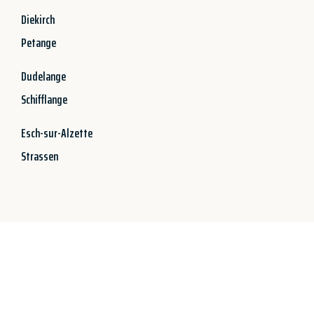
Diekirch
Petange
Dudelange
Schifflange
Esch-sur-Alzette
Strassen
Jetzt anfragen &