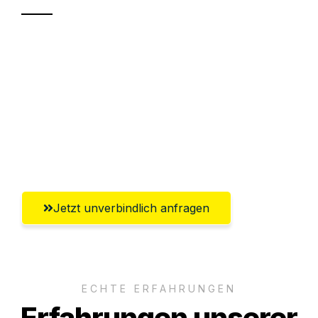
Sparen Sie bis zu 100€ bei Anfrage
Abwicklung innerhalb von 24 Stunden
Versichert bis zu 7.500€
Ggf. komplette Zollabwicklung inklusive
Umfassender Kundensupport aus Graz
Jetzt unverbindlich anfragen
ECHTE ERFAHRUNGEN
Erfahrungen unserer