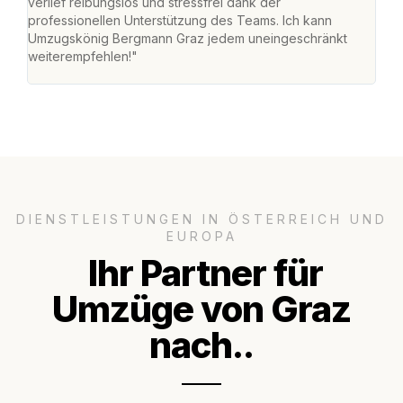
verlief reibungslos und stressfrei dank der
Team
professionellen Unterstützung des Teams. Ich kann
habe
Umzugskönig Bergmann Graz jedem uneingeschränkt
an m
weiterempfehlen!"
groß
DIENSTLEISTUNGEN IN ÖSTERREICH UND
EUROPA
Ihr Partner für
Umzüge von Graz
nach..