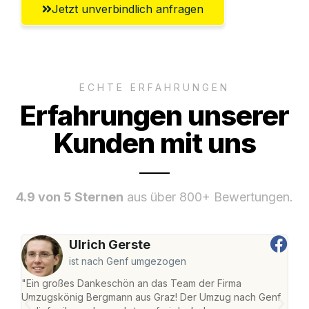
Jetzt unverbindlich anfragen
ECHTE ERFAHRUNGEN
Erfahrungen unserer
Kunden mit uns
4.9 von 5 Sternen
aus über 800+ Bewertungen.
Ulrich Gerste
ist nach Genf umgezogen
"Ein großes Dankeschön an das Team der Firma
"Di
Umzugskönig Bergmann aus Graz! Der Umzug nach Genf
mei