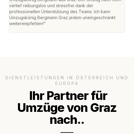
verlief reibungslos und stressfrei dank der
Team
professionellen Unterstützung des Teams. Ich kann
habe
Umzugskönig Bergmann Graz jedem uneingeschränkt
an m
weiterempfehlen!"
groß
DIENSTLEISTUNGEN IN ÖSTERREICH UND
EUROPA
Ihr Partner für
Umzüge von Graz
nach..