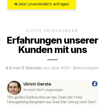
Jetzt unverbindlich anfragen
ECHTE ERFAHRUNGEN
Erfahrungen unserer
Kunden mit uns
4.9 von 5 Sternen
aus über 800+ Bewertungen.
Ulrich Gerste
ist nach Genf umgezogen
"Ein großes Dankeschön an das Team der Firma
"Di
Umzugskönig Bergmann aus Graz! Der Umzug nach Genf
mei