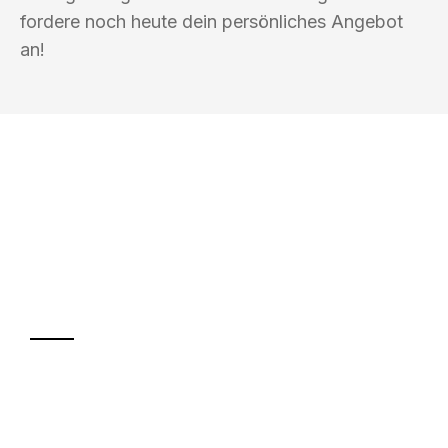
fordere noch heute dein persönliches Angebot
an!
UMZUGSKÖNIG BERGMANN GRAZ
Ihr Umzug oder
Transport
Sparen Sie bis zu 100€ bei Anfrage
Abwicklung innerhalb von 24 Stunden