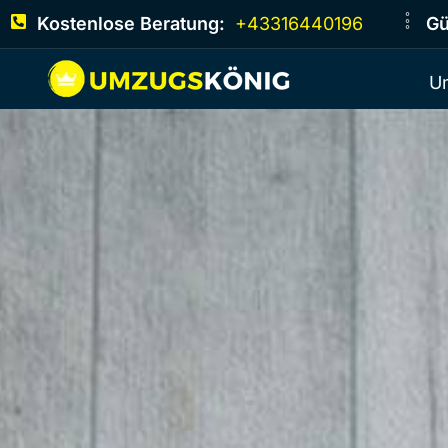
Kostenlose Beratung:
+43316440196
Gü
U