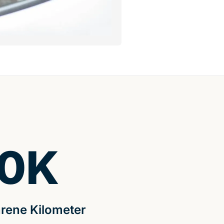
0
K
rene Kilometer