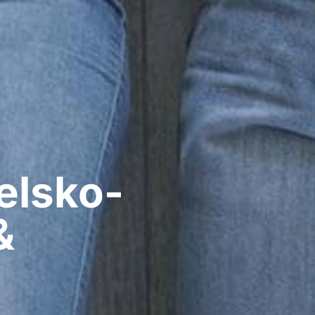
elsko-
&