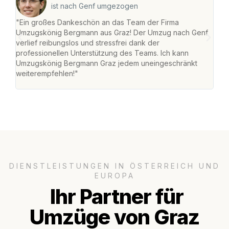
ist nach Genf umgezogen
"Ein großes Dankeschön an das Team der Firma
"Di
Umzugskönig Bergmann aus Graz! Der Umzug nach Genf
mei
verlief reibungslos und stressfrei dank der
Team
professionellen Unterstützung des Teams. Ich kann
habe
Umzugskönig Bergmann Graz jedem uneingeschränkt
an m
weiterempfehlen!"
groß
DIENSTLEISTUNGEN IN ÖSTERREICH UND
EUROPA
Ihr Partner für
Umzüge von Graz