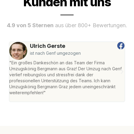
Kunden mit uns
4.9 von 5 Sternen
aus über 800+ Bewertungen.
Ulrich Gerste
ist nach Genf umgezogen
"Ein großes Dankeschön an das Team der Firma
"Di
Umzugskönig Bergmann aus Graz! Der Umzug nach Genf
mei
verlief reibungslos und stressfrei dank der
Team
professionellen Unterstützung des Teams. Ich kann
habe
Umzugskönig Bergmann Graz jedem uneingeschränkt
an m
weiterempfehlen!"
groß