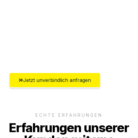
Sparen Sie bis zu 100€ bei Anfrage
Abwicklung innerhalb von 24 Stunden
Versichert bis zu 7.500€
Ggf. komplette Zollabwicklung inklusive
Umfassender Kundensupport aus Graz
Jetzt unverbindlich anfragen
ECHTE ERFAHRUNGEN
Erfahrungen unserer