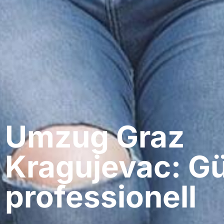
Umzug Graz​
Kragujevac: Gü
professionell​