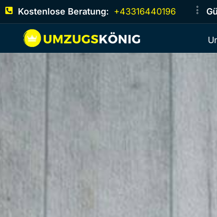
Kostenlose Beratung:
+43316440196
Gü
U