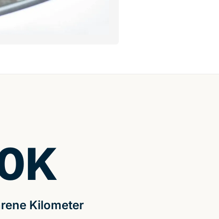
0
K
rene Kilometer