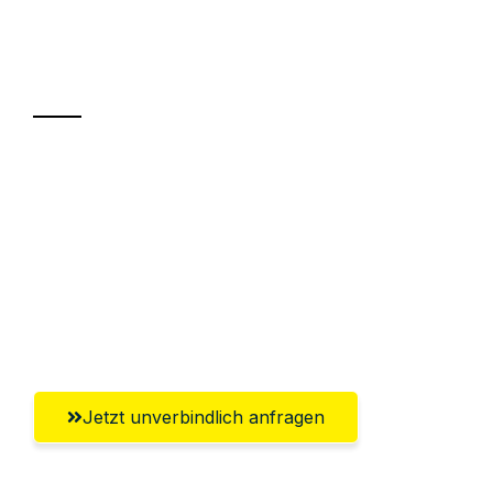
Ihr Umzug oder
Transport
Sparen Sie bis zu 100€ bei Anfrage
Abwicklung innerhalb von 24 Stunden
Versichert bis zu 7.500€
Ggf. komplette Zollabwicklung inklusive
Umfassender Kundensupport aus Graz
Jetzt unverbindlich anfragen