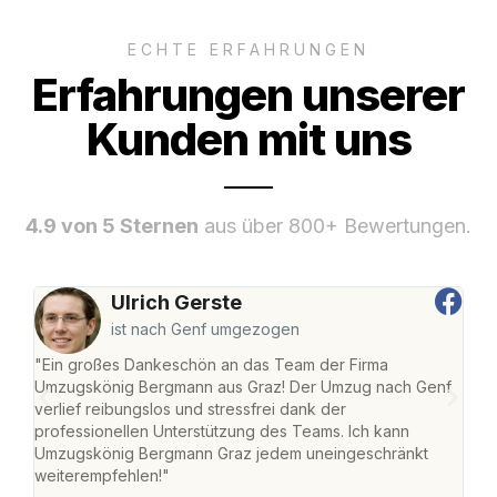
ECHTE ERFAHRUNGEN
Erfahrungen unserer
Kunden mit uns
4.9 von 5 Sternen
aus über 800+ Bewertungen.
Ulrich Gerste
ist nach Genf umgezogen
"Ein großes Dankeschön an das Team der Firma
"Di
Umzugskönig Bergmann aus Graz! Der Umzug nach Genf
mei
verlief reibungslos und stressfrei dank der
Team
professionellen Unterstützung des Teams. Ich kann
habe
Umzugskönig Bergmann Graz jedem uneingeschränkt
an m
weiterempfehlen!"
groß