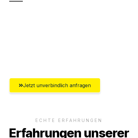
Sparen Sie bis zu 100€ bei Anfrage
Abwicklung innerhalb von 24 Stunden
Versichert bis zu 7.500€
Ggf. komplette Zollabwicklung inklusive
Umfassender Kundensupport aus Graz
Jetzt unverbindlich anfragen
ECHTE ERFAHRUNGEN
Erfahrungen unserer