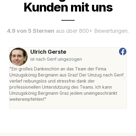
Kunden mit uns
4.9 von 5 Sternen
aus über 800+ Bewertungen.
Ulrich Gerste
ist nach Genf umgezogen
"Ein großes Dankeschön an das Team der Firma
"Di
Umzugskönig Bergmann aus Graz! Der Umzug nach Genf
mei
verlief reibungslos und stressfrei dank der
Team
professionellen Unterstützung des Teams. Ich kann
habe
Umzugskönig Bergmann Graz jedem uneingeschränkt
an m
weiterempfehlen!"
groß