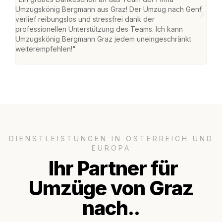
Umzugskönig Bergmann aus Graz! Der Umzug nach Genf
mei
verlief reibungslos und stressfrei dank der
Team
professionellen Unterstützung des Teams. Ich kann
habe
Umzugskönig Bergmann Graz jedem uneingeschränkt
an m
weiterempfehlen!"
groß
DIENSTLEISTUNGEN IN ÖSTERREICH UND
EUROPA
Ihr Partner für
Umzüge von Graz
nach..