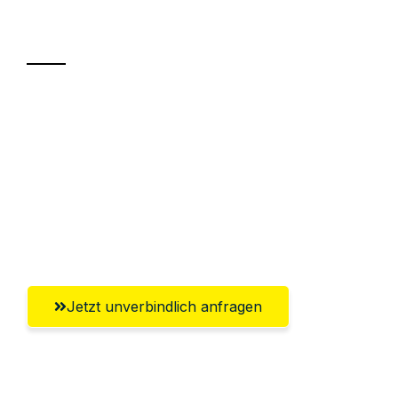
Transport
Sparen Sie bis zu 100€ bei Anfrage
Abwicklung innerhalb von 24 Stunden
Versichert bis zu 7.500€
Ggf. komplette Zollabwicklung inklusive
Umfassender Kundensupport aus Graz
Jetzt unverbindlich anfragen