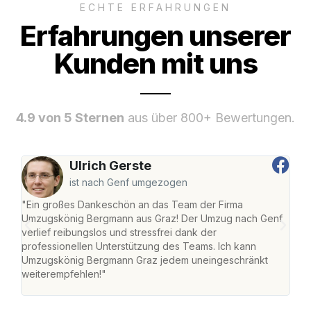
ECHTE ERFAHRUNGEN
Erfahrungen unserer
Kunden mit uns
4.9 von 5 Sternen
aus über 800+ Bewertungen.
Ulrich Gerste
ist nach Genf umgezogen
"Ein großes Dankeschön an das Team der Firma
"Di
Umzugskönig Bergmann aus Graz! Der Umzug nach Genf
mei
verlief reibungslos und stressfrei dank der
Team
professionellen Unterstützung des Teams. Ich kann
habe
Umzugskönig Bergmann Graz jedem uneingeschränkt
an m
weiterempfehlen!"
groß