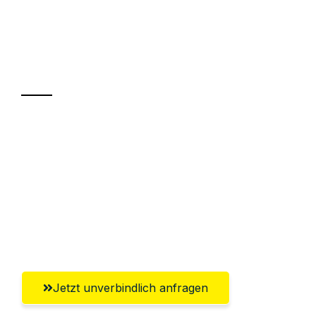
UMZUGSKÖNIG BERGMANN GRAZ
Ihr Umzug oder
Transport
Sparen Sie bis zu 100€ bei Anfrage
Abwicklung innerhalb von 24 Stunden
Versichert bis zu 7.500€
Ggf. komplette Zollabwicklung inklusive
Umfassender Kundensupport aus Graz
Jetzt unverbindlich anfragen