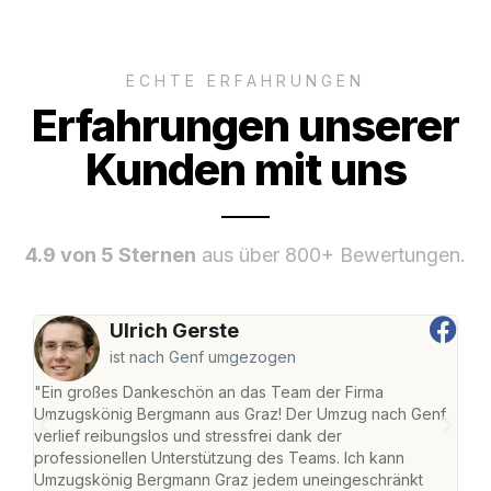
ECHTE ERFAHRUNGEN
Erfahrungen unserer
Kunden mit uns
4.9 von 5 Sternen
aus über 800+ Bewertungen.
Ulrich Gerste
ist nach Genf umgezogen
"Ein großes Dankeschön an das Team der Firma
"Di
Umzugskönig Bergmann aus Graz! Der Umzug nach Genf
mei
verlief reibungslos und stressfrei dank der
Team
professionellen Unterstützung des Teams. Ich kann
habe
Umzugskönig Bergmann Graz jedem uneingeschränkt
an m