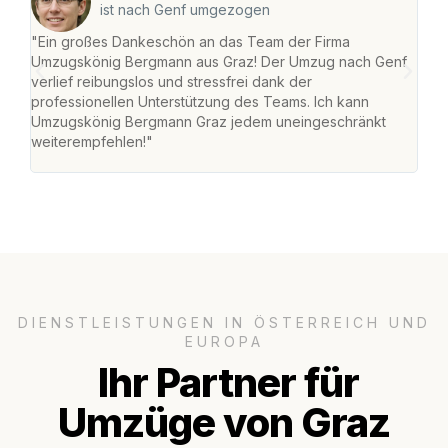
ist nach Genf umgezogen
"Ein großes Dankeschön an das Team der Firma
"Di
Umzugskönig Bergmann aus Graz! Der Umzug nach Genf
mei
verlief reibungslos und stressfrei dank der
Team
professionellen Unterstützung des Teams. Ich kann
habe
Umzugskönig Bergmann Graz jedem uneingeschränkt
an m
weiterempfehlen!"
groß
DIENSTLEISTUNGEN IN ÖSTERREICH UND
EUROPA
Ihr Partner für
Umzüge von Graz