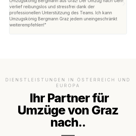
Umzugskönig Bergmann aus Graz! Der Umzug nach Genf
mei
verlief reibungslos und stressfrei dank der
Team
professionellen Unterstützung des Teams. Ich kann
habe
Umzugskönig Bergmann Graz jedem uneingeschränkt
an m
weiterempfehlen!"
groß
DIENSTLEISTUNGEN IN ÖSTERREICH UND
EUROPA
Ihr Partner für
Umzüge von Graz
nach..