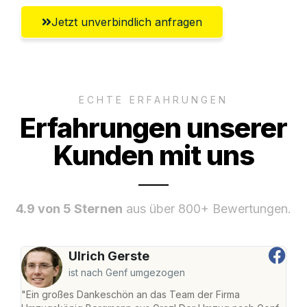
Jetzt unverbindlich anfragen
ECHTE ERFAHRUNGEN
Erfahrungen unserer
Kunden mit uns
4.9 von 5 Sternen
aus über 800+ Bewertungen.
Ulrich Gerste
ist nach Genf umgezogen
"Ein großes Dankeschön an das Team der Firma
"Di