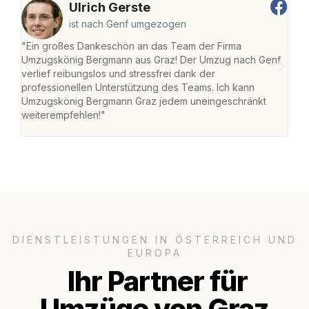
Ulrich Gerste
ist nach Genf umgezogen
"Ein großes Dankeschön an das Team der Firma
"Di
Umzugskönig Bergmann aus Graz! Der Umzug nach Genf
mei
verlief reibungslos und stressfrei dank der
Team
professionellen Unterstützung des Teams. Ich kann
habe
Umzugskönig Bergmann Graz jedem uneingeschränkt
an m
weiterempfehlen!"
groß
DIENSTLEISTUNGEN IN ÖSTERREICH UND
EUROPA
Ihr Partner für
Umzüge von Graz