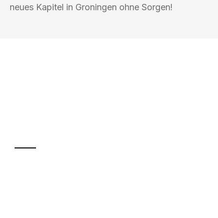
neues Kapitel in Groningen ohne Sorgen!
UMZUGSKÖNIG BERGMANN GRAZ
Ihr Umzug oder
Transport
Sparen Sie bis zu 100€ bei Anfrage
Abwicklung innerhalb von 24 Stunden
Versichert bis zu 7.500€