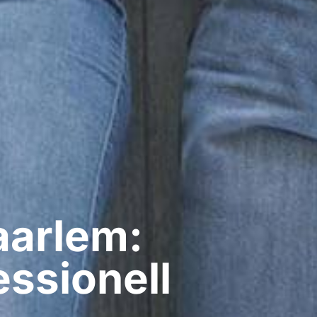
aarlem:
ssionell​