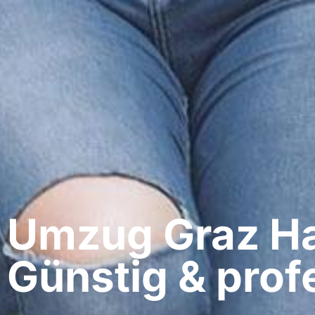
Umzug Graz​ H
Günstig & profe