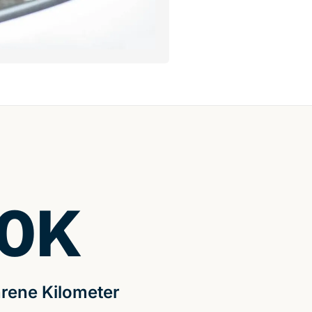
0
K
rene Kilometer