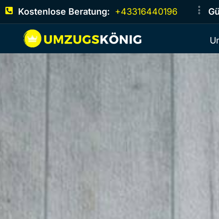
Kostenlose Beratung:
+43316440196
Gü
U