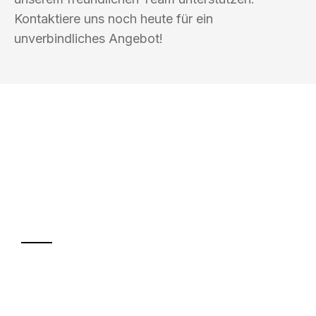
Kontaktiere uns noch heute für ein
unverbindliches Angebot!
UMZUGSKÖNIG BERGMANN GRAZ
Ihr Umzug oder
Transport
Sparen Sie bis zu 100€ bei Anfrage
Abwicklung innerhalb von 24 Stunden