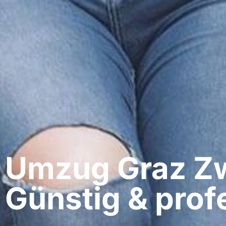
Umzug Graz​ Zw
Günstig & profe