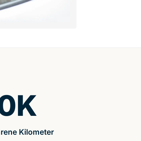
0
K
rene Kilometer