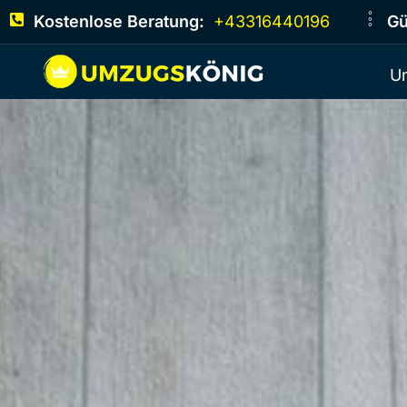
Kostenlose Beratung:
+43316440196
Gü
U