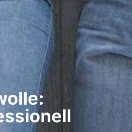
olle:
ssionell​