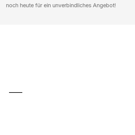
noch heute für ein unverbindliches Angebot!
UMZUGSKÖNIG BERGMANN GRAZ
Ihr Umzug oder
Transport
Sparen Sie bis zu 100€ bei Anfrage
Abwicklung innerhalb von 24 Stunden
Versichert bis zu 7.500€