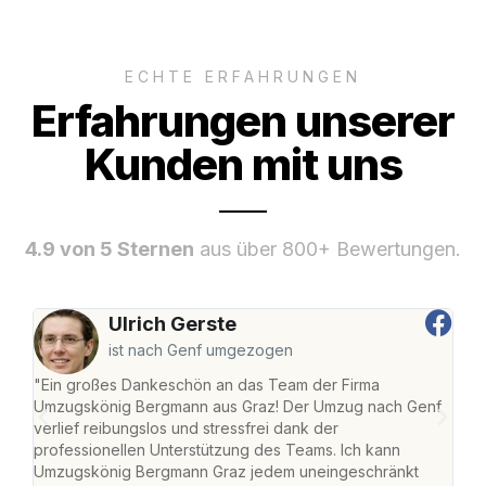
ECHTE ERFAHRUNGEN
Erfahrungen unserer
Kunden mit uns
4.9 von 5 Sternen
aus über 800+ Bewertungen.
Ulrich Gerste
ist nach Genf umgezogen
"Ein großes Dankeschön an das Team der Firma
"Di
Umzugskönig Bergmann aus Graz! Der Umzug nach Genf
mei
verlief reibungslos und stressfrei dank der
Team
professionellen Unterstützung des Teams. Ich kann
habe
Umzugskönig Bergmann Graz jedem uneingeschränkt
an m