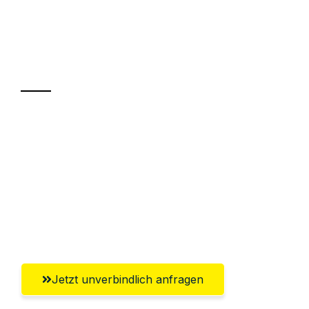
UMZUGSKÖNIG BERGMANN GRAZ
Ihr Umzug oder
Transport
Sparen Sie bis zu 100€ bei Anfrage
Abwicklung innerhalb von 24 Stunden
Versichert bis zu 7.500€
Ggf. komplette Zollabwicklung inklusive
Umfassender Kundensupport aus Graz
Jetzt unverbindlich anfragen