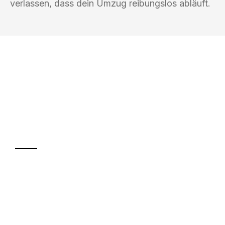
verlassen, dass dein Umzug reibungslos abläuft.
UMZUGSKÖNIG BERGMANN GRAZ
Ihr Umzug oder
Transport
Sparen Sie bis zu 100€ bei Anfrage
Abwicklung innerhalb von 24 Stunden
Versichert bis zu 7.500€