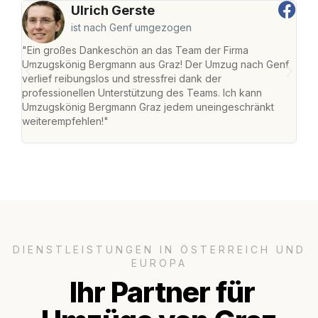
Ulrich Gerste
ist nach Genf umgezogen
"Ein großes Dankeschön an das Team der Firma
"Di
Umzugskönig Bergmann aus Graz! Der Umzug nach Genf
mei
verlief reibungslos und stressfrei dank der
Team
professionellen Unterstützung des Teams. Ich kann
habe
Umzugskönig Bergmann Graz jedem uneingeschränkt
an m
weiterempfehlen!"
groß
DIENSTLEISTUNGEN IN ÖSTERREICH UND
EUROPA
Ihr Partner für