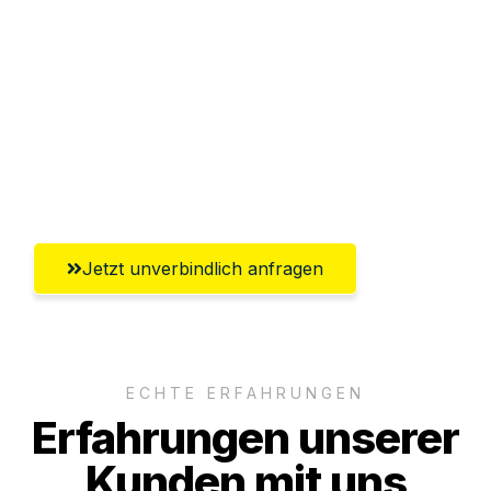
Sparen Sie bis zu 100€ bei Anfrage
Abwicklung innerhalb von 24 Stunden
Versichert bis zu 7.500€
Ggf. komplette Zollabwicklung inklusive
Umfassender Kundensupport aus Graz
Jetzt unverbindlich anfragen
ECHTE ERFAHRUNGEN
Erfahrungen unserer
Kunden mit uns