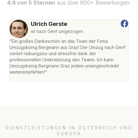
4.9 von 5 Sternen
aus über 800+ Bewertungen.
Ulrich Gerste
ist nach Genf umgezogen
"Ein großes Dankeschön an das Team der Firma
"Di
Umzugskönig Bergmann aus Graz! Der Umzug nach Genf
mei
verlief reibungslos und stressfrei dank der
Team
professionellen Unterstützung des Teams. Ich kann
habe
Umzugskönig Bergmann Graz jedem uneingeschränkt
an m
weiterempfehlen!"
groß
DIENSTLEISTUNGEN IN ÖSTERREICH UND
EUROPA