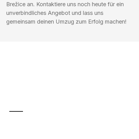
Brežice an. Kontaktiere uns noch heute für ein
unverbindliches Angebot und lass uns
gemeinsam deinen Umzug zum Erfolg machen!
UMZUGSKÖNIG BERGMANN GRAZ
Ihr Umzug oder
Transport
Sparen Sie bis zu 100€ bei Anfrage
Abwicklung innerhalb von 24 Stunden