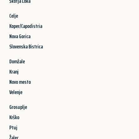
Škofja Loka
Celje
Koper/Capodistria
Nova Gorica
Slovenska Bistrica
Domžale
Kranj
Novo mesto
Velenje
Grosuplje
Krško
Ptuj
Žalec