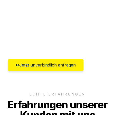
Sparen Sie bis zu 100€ bei Anfrage
Abwicklung innerhalb von 24 Stunden
Versichert bis zu 7.500€
Ggf. komplette Zollabwicklung inklusive
Umfassender Kundensupport aus Graz
Jetzt unverbindlich anfragen
ECHTE ERFAHRUNGEN
Erfahrungen unserer
Kunden mit uns