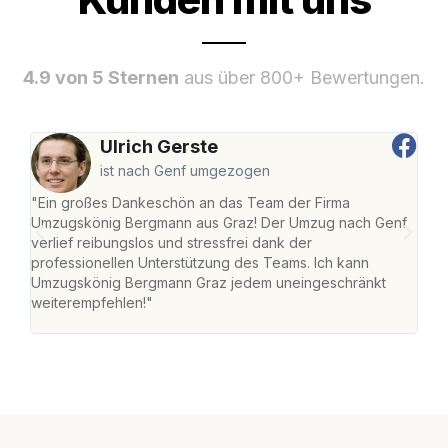
4.9 von 5 Sternen
aus über 800+ Bewertungen.
Ulrich Gerste
ist nach Genf umgezogen
"Ein großes Dankeschön an das Team der Firma
"Di
Umzugskönig Bergmann aus Graz! Der Umzug nach Genf
mei
verlief reibungslos und stressfrei dank der
Team
professionellen Unterstützung des Teams. Ich kann
habe
Umzugskönig Bergmann Graz jedem uneingeschränkt
an m
weiterempfehlen!"
groß