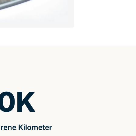
0
K
rene Kilometer