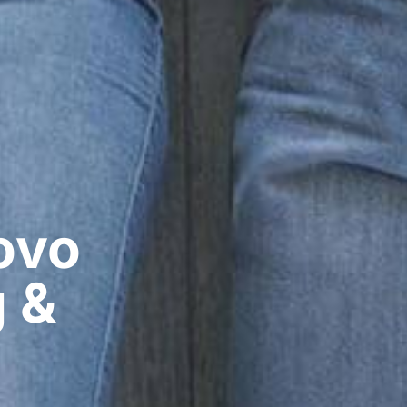
ovo
 &