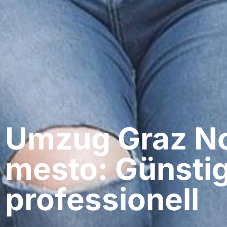
Umzug Graz​ N
mesto: Günstig
professionell​