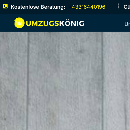
Kostenlose Beratung:
+43316440196
Gü
U