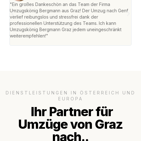
"Ein großes Dankeschön an das Team der Firma
"Di
Umzugskönig Bergmann aus Graz! Der Umzug nach Genf
mei
verlief reibungslos und stressfrei dank der
Team
professionellen Unterstützung des Teams. Ich kann
habe
Umzugskönig Bergmann Graz jedem uneingeschränkt
an m
weiterempfehlen!"
groß
DIENSTLEISTUNGEN IN ÖSTERREICH UND
EUROPA
Ihr Partner für
Umzüge von Graz
nach..