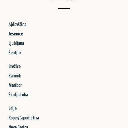
Ajdovščina
Jesenice
Ljubljana
Šentjur
Brežice
Kamnik
Maribor
Škofja Loka
Celje
Koper/Capodistria
Nova Gorica