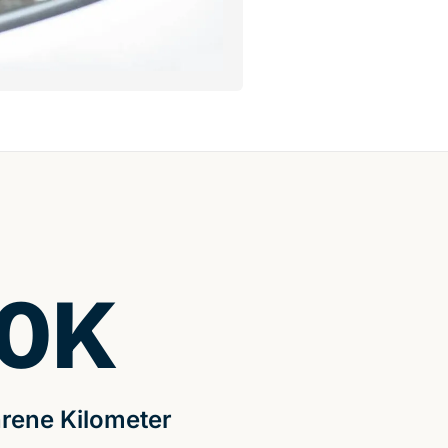
0
K
rene Kilometer