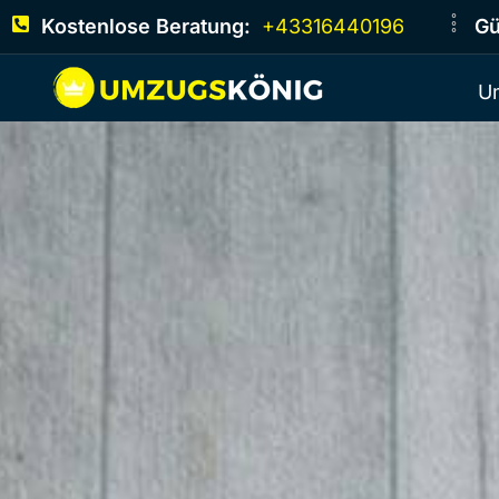
Kostenlose Beratung:
+43316440196
Gü
U