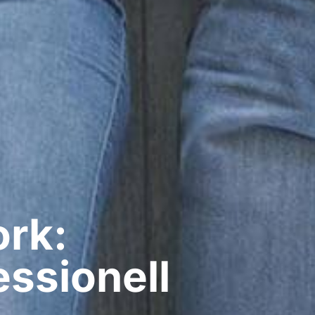
ork:
ssionell​