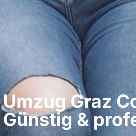
Umzug Graz​ C
Günstig & profe