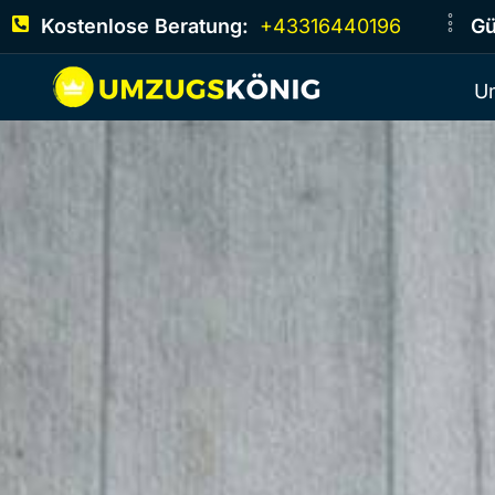
Kostenlose Beratung:
+43316440196
Gü
U