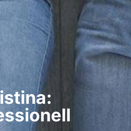
istina:
ssionell​