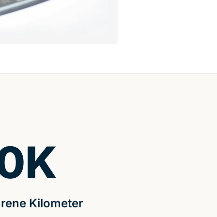
0
K
rene Kilometer