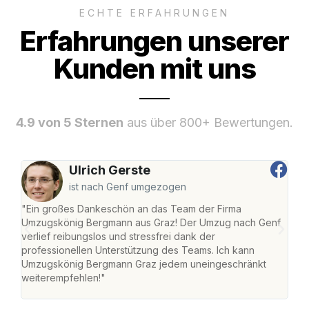
ECHTE ERFAHRUNGEN
Erfahrungen unserer
Kunden mit uns
4.9 von 5 Sternen
aus über 800+ Bewertungen.
Ulrich Gerste
ist nach Genf umgezogen
"Ein großes Dankeschön an das Team der Firma
"Di
Umzugskönig Bergmann aus Graz! Der Umzug nach Genf
mei
verlief reibungslos und stressfrei dank der
Team
professionellen Unterstützung des Teams. Ich kann
habe
Umzugskönig Bergmann Graz jedem uneingeschränkt
an m
weiterempfehlen!"
groß