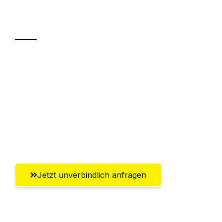
Transport
Sparen Sie bis zu 100€ bei Anfrage
Abwicklung innerhalb von 24 Stunden
Versichert bis zu 7.500€
Ggf. komplette Zollabwicklung inklusive
Umfassender Kundensupport aus Graz
Jetzt unverbindlich anfragen