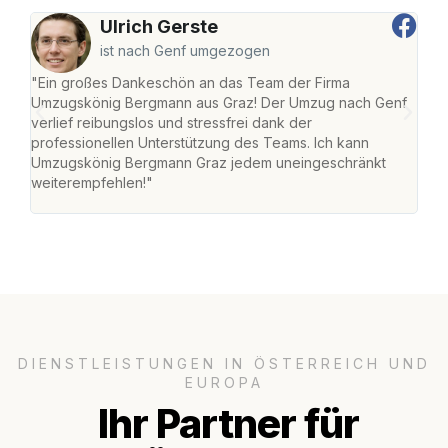
Ulrich Gerste
ist nach Genf umgezogen
"Ein großes Dankeschön an das Team der Firma
"Di
Umzugskönig Bergmann aus Graz! Der Umzug nach Genf
mei
verlief reibungslos und stressfrei dank der
Team
professionellen Unterstützung des Teams. Ich kann
habe
Umzugskönig Bergmann Graz jedem uneingeschränkt
an m
weiterempfehlen!"
groß
DIENSTLEISTUNGEN IN ÖSTERREICH UND
EUROPA
Ihr Partner für